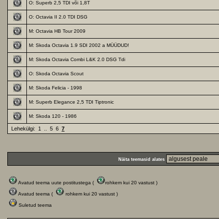
O: Superb 2,5 TDI või 1,8T
O: Octavia II 2.0 TDI DSG
M: Octavia HB Tour 2009
M: Skoda Octavia 1.9 SDI 2002 a MÜÜDUD!
M: Skoda Octavia Combi L&K 2.0 DSG Tdi
O: Skoda Octavia Scout
M: Skoda Felicia - 1998
M: Superb Elegance 2,5 TDI Tiptronic
M: Skoda 120 - 1986
Lehekülgi:
1
..
5
6
7
Näita teemasid alates
Avatud teema uute postitustega (
rohkem kui 20 vastust )
Avatud teema (
rohkem kui 20 vastust )
Suletud teema