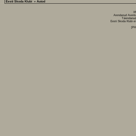
Eesti Skoda Klubi
» Autod
X
Arendanud
Avent
Täiendanud
Eesti Skoda Klubi ei
[P