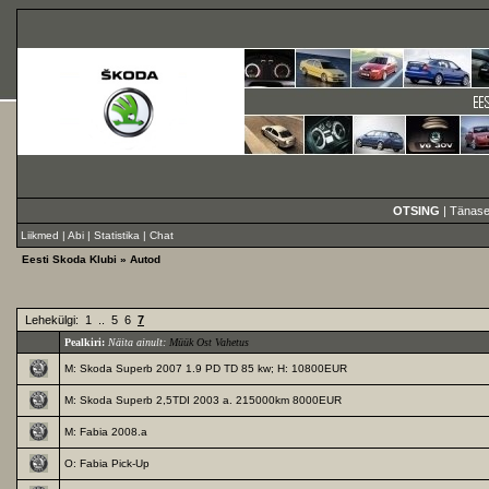
OTSING
|
Tänase
Liikmed
|
Abi
|
Statistika
|
Chat
Eesti Skoda Klubi
» Autod
Lehekülgi:
1
..
5
6
7
Pealkiri:
Näita ainult:
Müük
Ost
Vahetus
M: Skoda Superb 2007 1.9 PD TD 85 kw; H: 10800EUR
M: Skoda Superb 2,5TDI 2003 a. 215000km 8000EUR
M: Fabia 2008.a
O: Fabia Pick-Up