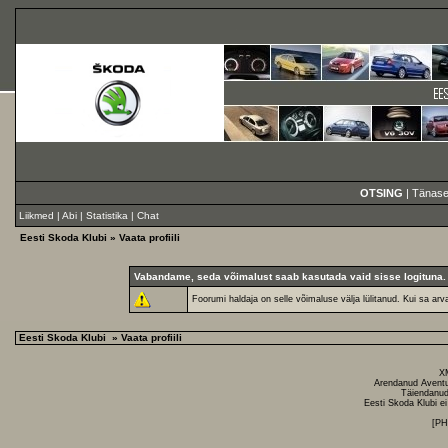
OTSING
|
Tänase
Liikmed
|
Abi
|
Statistika
|
Chat
Eesti Skoda Klubi
» Vaata profiili
Vabandame, seda võimalust saab kasutada vaid sisse logituna.
Foorumi haldaja on selle võimaluse välja lülitanud. Kui sa arv
Eesti Skoda Klubi
» Vaata profiili
X
Arendanud
Avent
Täiendanud
Eesti Skoda Klubi ei
[P